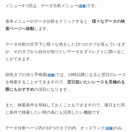
メニュー3つ目は、データ分析メニュー
です。
[画像]
基本メニューのデータ分析をクリックすると、
様々なデータの検
索ページへ移動
します。
データ分析の文字下に様々な色をした10つのタブが並んでいます
が、そのタブから自分が知りたいデータをダイレクトに調べるこ
とができます。
紺色タブの決り手検索
では、19時以降になると翌日のレース
[画像]
を検索することができますので、
翌日狙いたいレースを見極める
際にもおすすめ
の項目になります。
また、検索条件を登録しておくこともできますので、後日また同
じ条件で検索したい時の為にも活用したい機能です。
データ分析ページ内の10つのタブの内、オッズランク
のみ、
[画像]