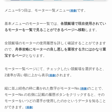
メニュー5つ目は、モーター一覧メニュー
です。
[画像]
基本メニューのモーター一覧では、
各競艇場で現在使用されてい
るモーターを一覧で見ることができるページへ移動
します。
全競艇場のモーターの使用履歴を詳しく確認することができます
ので、
舟券攻略にモーターの良し悪しを重視する方にはかなり重
宝するページ
となります。
モーター一覧ページにて、チェックしたい競艇場を選択すると、
2連率が高い順に上から表示
されます。
[画像]
縦に並ぶ紺色の枠に書かれた数字がモーターNo.
のことで、
[画像]
モーターNo.の右側に記載の履歴ボタンをクリックすると、その
モーターをいつどの選手が使用したのかというデータを知ること
ができます。
[画像]