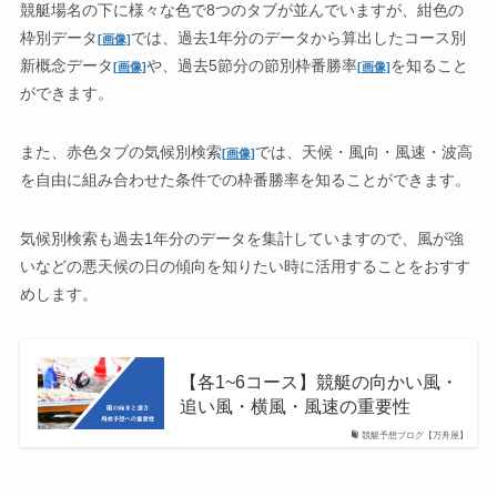
競艇場名の下に様々な色で8つのタブが並んでいますが、紺色の
枠別データ
では、過去1年分のデータから算出したコース別
[画像]
新概念データ
や、過去5節分の節別枠番勝率
を知ること
[画像]
[画像]
ができます。
また、赤色タブの気候別検索
では、天候・風向・風速・波高
[画像]
を自由に組み合わせた条件での枠番勝率を知ることができます。
気候別検索も過去1年分のデータを集計していますので、風が強
いなどの悪天候の日の傾向を知りたい時に活用することをおすす
めします。
【各1~6コース】競艇の向かい風・
追い風・横風・風速の重要性
競艇予想ブログ【万舟屋】