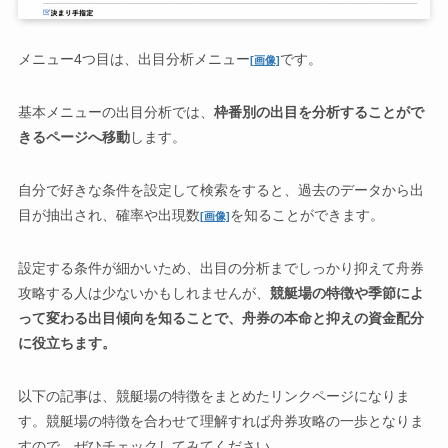
メニュー4つ目は、出目分析メニュー
です。
[画像]
基本メニューの出目分析では、
枠番別の出目を分析することがで
きるページへ移動
します。
自分で好きな条件を設定して検索をすると、過去のデータから出
目が抽出され、確率や出現数
を知ることができます。
[画像]
設定する条件が細かいため、出目の分析までしっかり抑えて舟券
攻略する人は少ないかもしれませんが、
競艇場の特徴や季節によ
って変わる出目傾向を知ることで、舟券の本命と抑えの資金配分
に役立ちます。
以下の記事は、競艇場の特徴をまとめたリンクページになりま
す。競艇場の特徴を合わせて理解すれば舟券攻略の一歩となりま
すので、ぜひチェックしてみてください。