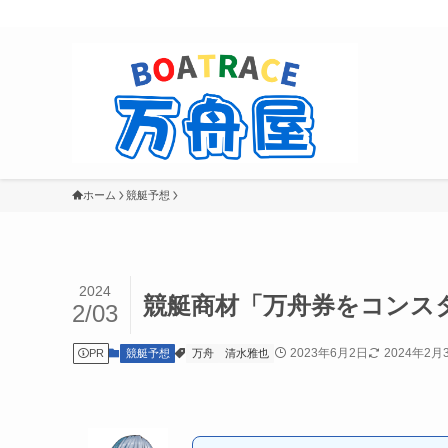
ホーム
競艇予想
2024
競艇商材「万舟券をコンス
2/03
2023年6月2日
2024年2月
競艇予想
万舟
清水雅也
PR