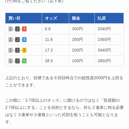
けた時をご覧ください（以下表）
買い目
オッズ
賭金
払戻
–
–
6.8
300円
2040円
1
2
3
–
–
11.8
200円
2360円
1
2
4
–
–
17.2
200円
3440円
1
2
5
–
–
28.5
100円
2850円
1
2
6
上記のとおり、目標である６回目時点での総投資2000円を上回る
ことができます。
この様に「2.7倍以上のオッズ」に賭けるのではなく「投資額の
2.7倍以上にする」ことを目的とするなら、何も２連単に拘る必要
はなく３連単や３連複といった式別を狙うことも可能となりま
す。