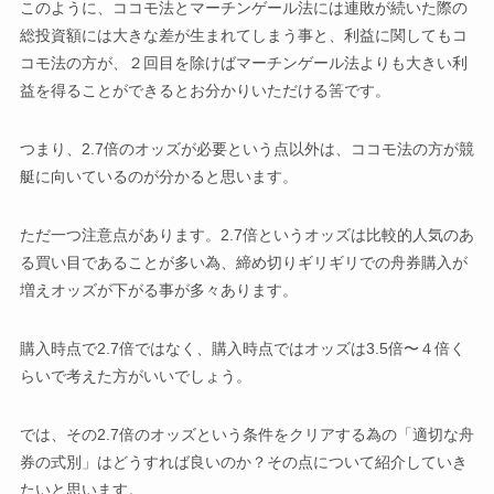
このように、ココモ法とマーチンゲール法には連敗が続いた際の
総投資額には大きな差が生まれてしまう事と、利益に関してもコ
コモ法の方が、２回目を除けばマーチンゲール法よりも大きい利
益を得ることができるとお分かりいただける筈です。
つまり、2.7倍のオッズが必要という点以外は、ココモ法の方が競
艇に向いているのが分かると思います。
ただ一つ注意点があります。2.7倍というオッズは比較的人気のあ
る買い目であることが多い為、締め切りギリギリでの舟券購入が
増えオッズが下がる事が多々あります。
購入時点で2.7倍ではなく、購入時点ではオッズは3.5倍〜４倍く
らいで考えた方がいいでしょう。
では、その2.7倍のオッズという条件をクリアする為の「適切な舟
券の式別」はどうすれば良いのか？その点について紹介していき
たいと思います。