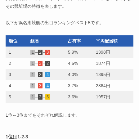
その競艇場の特徴を表します。
以下が浜名湖競艇の出目ランキングベスト5です。
順位
組番
占有率
平均配当額
1
–
–
5.9%
1398円
1
2
3
2
–
–
4.5%
1874円
1
3
2
3
–
–
4.0%
1395円
1
2
4
4
–
–
3.7%
2364円
1
3
4
5
–
–
3.6%
1957円
1
2
5
1位～3位までをそれぞれ解説します。
1位は1-2-3