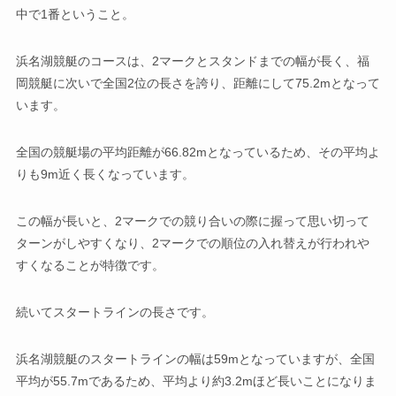
中で1番ということ。
浜名湖競艇のコースは、2マークとスタンドまでの幅が長く、福
岡競艇に次いで全国2位の長さを誇り、距離にして75.2mとなって
います。
全国の競艇場の平均距離が66.82mとなっているため、その平均よ
りも9m近く長くなっています。
この幅が長いと、2マークでの競り合いの際に握って思い切って
ターンがしやすくなり、2マークでの順位の入れ替えが行われや
すくなることが特徴です。
続いてスタートラインの長さです。
浜名湖競艇のスタートラインの幅は59mとなっていますが、全国
平均が55.7mであるため、平均より約3.2mほど長いことになりま