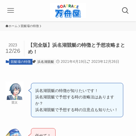
ホーム
競艇場の特徴
【完全版】浜名湖競艇の特徴と予想攻略まと
2023
12/26
め！
2021年4月19日
2023年12月26日
競艇場の特徴
浜名湖競艇
浜名湖競艇の特徴が知りたいです！
浜名湖競艇で予想する時の攻略法はあります
競太
か？
浜名湖競艇で予想する時の注意点も知りたい！
任せて！