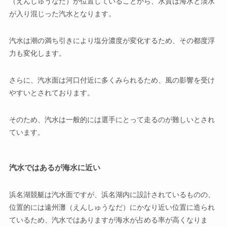
（えんしゅうなだ）が位置していることから、水質は海水と淡水
が入り混じった汽水となります。
汽水は潮の満ち引きにより塩分濃度が変化するため、その都度浮
力も変化します。
さらに、汽水面は河口付近に多くみられるため、風の影響を受け
やすいとされております。
そのため、汽水は一般的には選手にとって走るのが難しいとされ
ています。
汽水ではあるが海水に近い
浜名湖競艇は汽水面ですが、浜名湖内に設計されているものの、
位置的には遠州灘（えんしゅうなだ）にかなり近い位置に造られ
ているため、汽水ではありますが海水が占める率が高くなりま