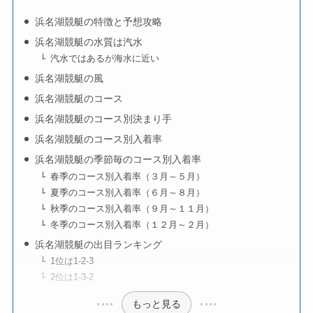
浜名湖競艇の特徴と予想攻略
浜名湖競艇の水質は汽水
汽水ではあるが海水に近い
浜名湖競艇の風
浜名湖競艇のコース
浜名湖競艇のコース別決まり手
浜名湖競艇のコース別入着率
浜名湖競艇の季節毎のコース別入着率
春季のコース別入着率（３月～５月）
夏季のコース別入着率（６月～８月）
秋季のコース別入着率（９月～１１月）
冬季のコース別入着率（１２月～２月）
浜名湖競艇の出目ランキング
1位は1-2-3
2位は1-3-2
もっと見る