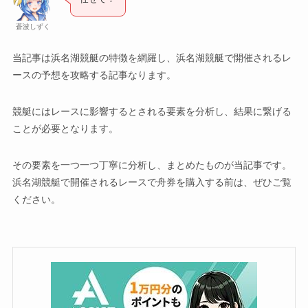
蒼波しずく
当記事は浜名湖競艇の特徴を網羅し、浜名湖競艇で開催されるレ
ースの予想を攻略する記事なります。
競艇にはレースに影響するとされる要素を分析し、結果に繋げる
ことが必要となります。
その要素を一つ一つ丁寧に分析し、まとめたものが当記事です。
浜名湖競艇で開催されるレースで舟券を購入する前は、ぜひご覧
ください。