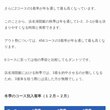
さらに2コースの1着率が年を通して最も高くなっています。
このことから、浜名湖競艇の秋季は年を通して1–2、2–1が最も決
まりやすくなる時期と推察できます。
アウト勢については、456コースの3着率が年を通して最も高くな
ります。
6コースに至っては他の季節と比較してもダントツです。
浜名湖競艇における秋季では、3着を的中させるのが難しくなる
ため、3連単を狙う際には流した方が無難でしょう。
冬季のコース別入着率（１２月～２月）