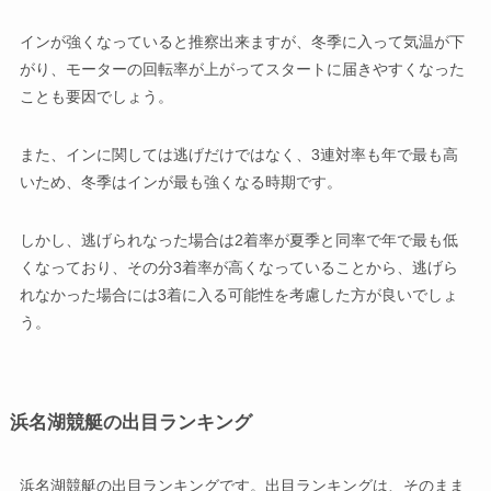
インが強くなっていると推察出来ますが、冬季に入って気温が下
がり、モーターの回転率が上がってスタートに届きやすくなった
ことも要因でしょう。
また、インに関しては逃げだけではなく、3連対率も年で最も高
いため、冬季はインが最も強くなる時期です。
しかし、逃げられなった場合は2着率が夏季と同率で年で最も低
くなっており、その分3着率が高くなっていることから、逃げら
れなかった場合には3着に入る可能性を考慮した方が良いでしょ
う。
浜名湖競艇の出目ランキング
浜名湖競艇の出目ランキングです。出目ランキングは、そのまま