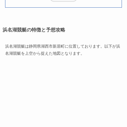
浜名湖競艇の特徴と予想攻略
浜名湖競艇は静岡県湖西市新居町に位置しております。以下が浜
名湖競艇を上空から捉えた地図となります。