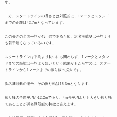
す。
一方、スタートラインの長さとは対照的に、1マークとスタンド
までの距離は42.7mとなっています。
この長さの全国平均が43m強であるため、浜名湖競艇は平均より
も若干短くなっているのです。
スタートラインは平均より長いにも関わらず、1マークとスタン
ドまでの距離は平均より短いという結果がもたらすのは、スター
トラインから1マークまでの振り幅の拡大です。
浜名湖競艇の場合、その振り幅は16.3mとなります。
振り幅の全国平均が12.2mであり、4m強平均よりも大きい振り幅
であることが浜名湖競艇の特徴と言えます。