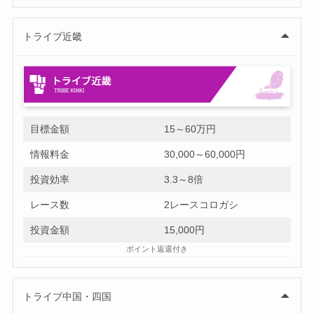
トライブ近畿
目標金額
15～60万円
情報料金
30,000～60,000円
投資効率
3.3～8倍
レース数
2レースコロガシ
投資金額
15,000円
ポイント返還付き
トライブ中国・四国