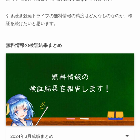
引き続き競艇トライブの無料情報の精度はどんなものなのか、検
証を続けたいと思います。
無料情報の検証結果まとめ
2024年3月成績まとめ