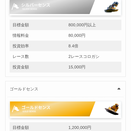
目標金額
800,000円以上
情報料金
80,000円
投資効率
8.4倍
レース数
2レースコロガシ
投資金額
15,000円
ゴールドセンス
目標金額
1,200,000円