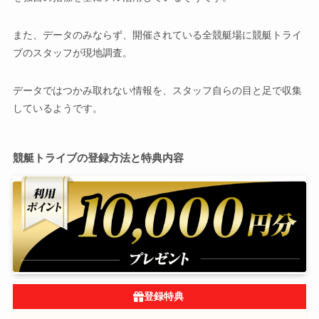
また、データのみならず、開催されている全競艇場に競艇トライ
ブのスタッフが現地調査。
データではつかみ取れない情報を、スタッフ自らの目と足で収集
しているようです。
競艇トライブの登録方法と特典内容
登録特典