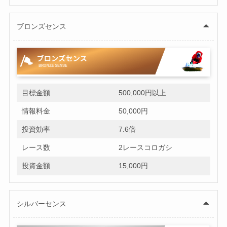
ブロンズセンス
目標金額
500,000円以上
情報料金
50,000円
投資効率
7.6倍
レース数
2レースコロガシ
投資金額
15,000円
シルバーセンス