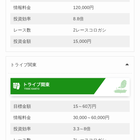
情報料金
120,000円
投資効率
8.8倍
レース数
2レースコロガシ
投資金額
15,000円
トライブ関東
目標金額
15～60万円
情報料金
30,000～60,000円
投資効率
3.3～8倍
レース数
2レースコロガシ