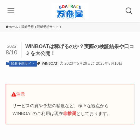
ホーム
競艇予想
競艇予想サイト
WINBOATは稼げるのか？実際の検証結果や口コ
2025
8/10
ミを大公開！
2023年5月29日
2025年8月10日
競艇予想サイト
WINBOAT
注意
サービスの質や予想の精度など、様々な観点から
WINBOATのご利用は現在
非推奨
としております。