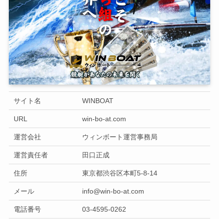
サイト名
WINBOAT
URL
win-bo-at.com
運営会社
ウィンボート運営事務局
運営責任者
田口正成
住所
東京都渋谷区本町5-8-14
メール
info@win-bo-at.com
電話番号
03-4595-0262