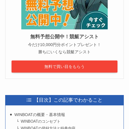
無料予想公開中！競艇アシスト
今だけ10,000円分ポイントプレゼント！
勝ちにいくなら競艇アシスト
無料で買い目をもらう
【目次】この記事でわかること
WINBOATの概要・基本情報
WINBOATのコンセプト
WINBOATの登録方法と特典内容