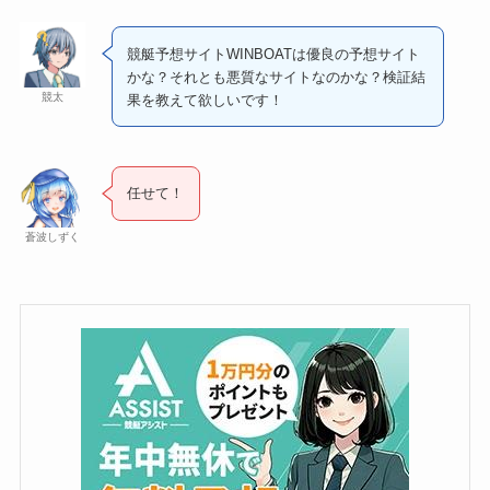
競艇予想サイトWINBOATは優良の予想サイト
かな？それとも悪質なサイトなのかな？検証結
競太
果を教えて欲しいです！
任せて！
蒼波しずく