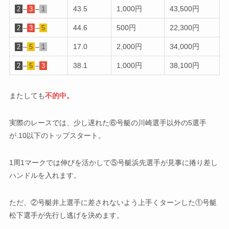
–
–
43.5
1,000円
43,500円
2
3
1
–
–
44.6
500円
22,300円
2
3
5
–
–
17.0
2,000円
34,000円
2
5
1
–
–
38.1
1,000円
38,100円
2
5
3
またしても
不的中。
実際のレースでは、少し遅れた⑥号艇の川崎選手以外の5選手
が.10以下のトップスタート。
1周1マークでは伸びを活かして⑤号艇浜先選手が見事に捲り差し
ハンドルを入れます。
ただ、②号艇井上選手に差されないよう上手くターンした①号艇
松下選手が先行し逃げを決めます。