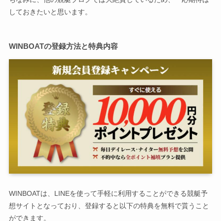
しておきたいと思います。
WINBOATの登録方法と特典内容
WINBOATは、LINEを使って手軽に利用することができる競艇予
想サイトとなっており、登録すると以下の特典を無料で貰うこと
ができます。