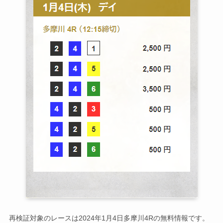
再検証対象のレースは2024年1月4日多摩川4Rの無料情報です。