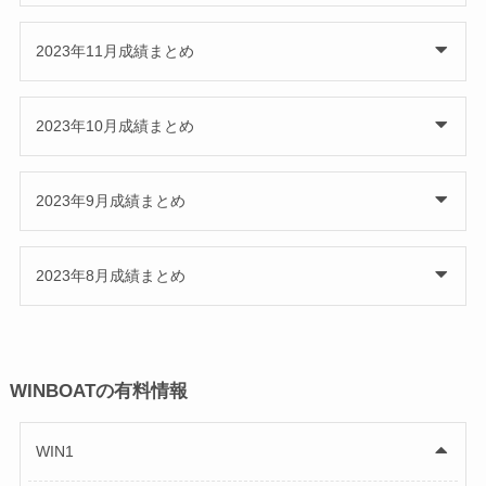
2023年11月成績まとめ
2023年10月成績まとめ
2023年9月成績まとめ
2023年8月成績まとめ
WINBOATの有料情報
WIN1