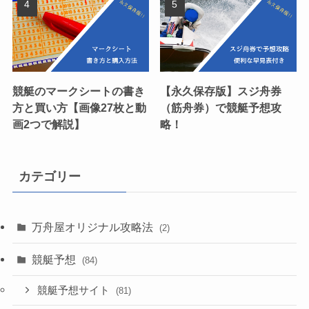
競艇のマークシートの書き
【永久保存版】スジ舟券
方と買い方【画像27枚と動
（筋舟券）で競艇予想攻
画2つで解説】
略！
カテゴリー
万舟屋オリジナル攻略法
(2)
競艇予想
(84)
競艇予想サイト
(81)