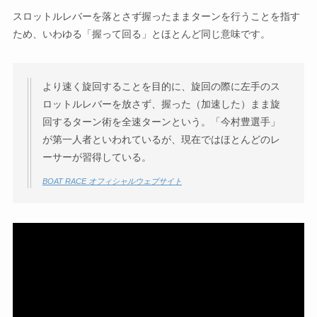
スロットルレバーを落とさず握ったままターンを行うことを指す
ため、いわゆる「握って回る」とほとんど同じ意味です。
より速く旋回することを目的に、旋回の際に左手のス
ロットルレバーを放さず、握った（加速した）まま旋
回するターン術を全速ターンという。「今村豊選手」
が第一人者といわれているが、現在ではほとんどのレ
ーサーが習得している。
BOAT RACE オフィシャルウェブサイト