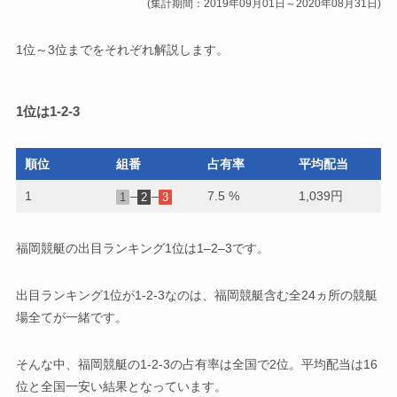
(集計期間：2019年09月01日～2020年08月31日)
1位～3位までをそれぞれ解説します。
1位は1-2-3
順位
組番
占有率
平均配当
1
–
–
7.5 %
1,039円
1
2
3
福岡競艇の出目ランキング1位は1–2–3です。
出目ランキング1位が1-2-3なのは、福岡競艇含む全24ヵ所の競艇
場全てが一緒です。
そんな中、福岡競艇の1-2-3の占有率は全国で2位。平均配当は16
位と全国一安い結果となっています。