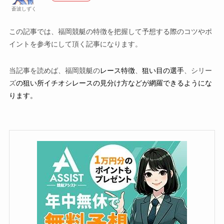
蒼波しずく
この記事では、福岡競艇の特徴を把握して予想する際のコツやポ
イントを参考にして頂く記事になります。
当記事を読めば、福岡競艇の
レース特徴
、
狙い目の選手
、シリー
ズ
の狙い所イチオシレースの見分け方などが網羅できるようにな
ります。