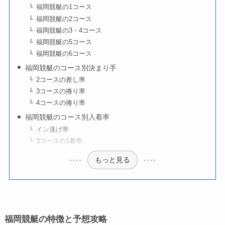
福岡競艇の1コース
福岡競艇の2コース
福岡競艇の3・4コース
福岡競艇の5コース
福岡競艇の6コース
福岡競艇のコース別決まり手
2コースの差し率
3コースの捲り率
4コースの捲り率
福岡競艇のコース別入着率
イン逃げ率
3コースの1着率
もっと見る
福岡競艇の特徴と予想攻略