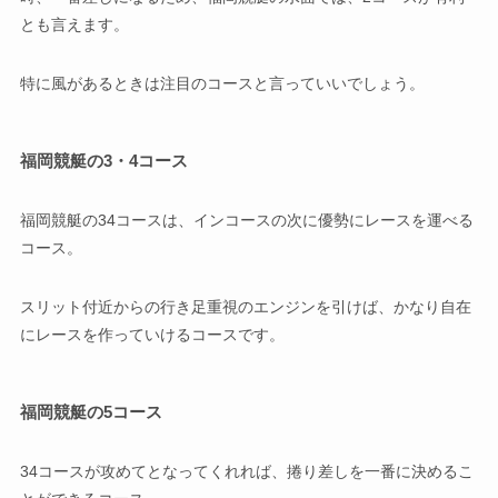
とも言えます。
特に風があるときは注目のコースと言っていいでしょう。
福岡競艇の3・4コース
福岡競艇の34コースは、インコースの次に優勢にレースを運べる
コース。
スリット付近からの行き足重視のエンジンを引けば、かなり自在
にレースを作っていけるコースです。
福岡競艇の5コース
34コースが攻めてとなってくれれば、捲り差しを一番に決めるこ