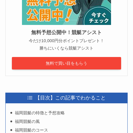
無料予想公開中！競艇アシスト
今だけ10,000円分ポイントプレゼント！
勝ちにいくなら競艇アシスト
無料で買い目をもらう
【目次】この記事でわかること
福岡競艇の特徴と予想攻略
福岡競艇の風
福岡競艇のコース