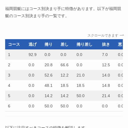
福岡競艇にはコース別決まり手に特徴があります。以下が福岡競
艇のコース別決まり手の一覧です。
スクロールできます
コース
逃げ
捲り
差し
捲り差し
抜き
恵ま
1
92.9
0.0
0.0
0.0
7.0
0.0
2
0.0
20.8
66.6
0.0
12.5
0.0
3
0.0
52.6
12.2
21.0
14.0
0.0
4
0.0
48.1
18.5
18.5
14.8
0.0
5
0.0
14.2
14.2
50.0
21.4
0.0
6
0.0
50.0
50.0
0.0
0.0
0.0
以下に注目すべきコースの特徴を解説します。