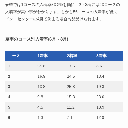
春季では1コースの入着率53.2%を軸に、2・3着には23コースの
入着率が高い事がわかります。しかし56コースの入着率が低く、
イン・センターの4艇で決まる場合も見受けられます。
夏季のコース別入着率(6月～8月)
コース
1着率
2着率
3着率
1
54.8
17.6
8.6
2
16.9
24.5
18.4
3
13.8
25.3
19.3
4
9.8
15.3
23.0
5
4.5
11.2
18.9
6
1.3
7.1
12.9