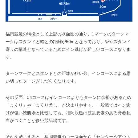
福岡競艇の特徴として上記の水面図の通り、1マークのターンマ
ークはスタンドと幅との距離が50mとなっており、ややスタンド
寄りの構造となっているためにイン逃げが難しいコースになりま
す。
ターンマークとスタンドとの距離が狭い分、インコースによる思
い切ったターンがしづらくなります。
その反面、34コースはインコースよりもターンに余裕があるため
「まくり」や「まくり差し」が決まりやすく、一般戦ではイン逃
げが強い競艇場と比較しても、福岡競艇は波乱要素のある舟券配
当がつくことが多い競艇場です。
それを踏まえると、福岡競艇のコース面から「センターやアウト