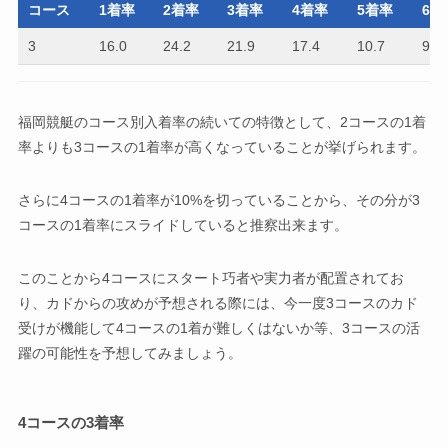
コース
1着率
2着率
3着率
4着率
5着率
6着
3
16.0
24.2
21.9
17.4
10.7
9.5
福岡競艇のコース別入着率の続いての特徴として、2コースの1着
率よりも3コースの1着率が高くなっていることが挙げられます。
さらに4コースの1着率が10%を切っていることから、その分が3
コースの1着率にスライドしていると推察出来ます。
このことから4コースにスタート巧者や実力者が配置されてお
り、カドからの攻めが予想される際には、今一度3コースのカド
受けが機能して4コースの1着が難しくはないか等、3コースの活
躍の可能性を予想してみましょう。
4コースの3着率