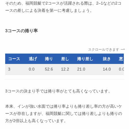
そのため、福岡競艇で2コースが活躍される際は、2–1などの2コ
ースの差しによる決着を第一に考慮しましょう。
3コースの捲り率
スクロールできます
コース
逃げ
捲り
差し
捲り差し
抜き
恵ま
3
0.0
52.6
12.2
21.0
14.0
0.0
3コースの決まり手では捲り率がとても高くなっています。
本来、インが強い水面では捲り率よりも捲り差し率の方が高いケ
ースが存在しますが、福岡競艇に関しては捲り差しよりも捲りの
方が2倍以上も高くなっています。