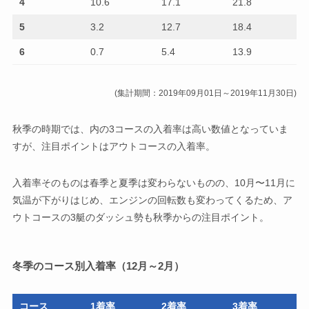
4
10.6
17.1
21.8
5
3.2
12.7
18.4
6
0.7
5.4
13.9
(集計期間：2019年09月01日～2019年11月30日)
秋季の時期では、内の3コースの入着率は高い数値となっていま
すが、注目ポイントはアウトコースの入着率。
入着率そのものは春季と夏季は変わらないものの、10月〜11月に
気温が下がりはじめ、エンジンの回転数も変わってくるため、ア
ウトコースの3艇のダッシュ勢も秋季からの注目ポイント。
冬季のコース別入着率（12月～2月）
コース
1着率
2着率
3着率