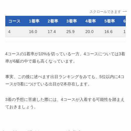
スクロールできます
コース
1着率
2着率
3着率
4着率
5着率
6着
4
16.0
17.4
25.9
20.0
16.6
12.
4コースの1着率が10%を切っている一方、4コースについては3着
率が6艇の中で最も高くなっています。
事実、この後に述べます出目ランキングをみても、5位以内に4コ
ースが3着につけている出目が2本存在します。
3着の予想に苦慮した際には、4コースが入着する可能性を踏まえ
ておきましょう。