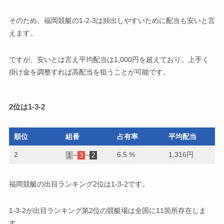
そのため、福岡競艇の1-2-3は頻出しやすいために配当も安いと言
えます。
ですが、安いとは言え平均配当は1,000円を超えており、上手く
掛け金を調整すれば高配当を狙うことが可能です。
2位は1-3-2
順位
組番
占有率
平均配当
2
–
–
6.5 %
1,316円
1
3
2
福岡競艇の出目ランキング2位は1-3-2です。
1-3-2が出目ランキング第2位の競艇場は全国に11箇所存在しま
す。