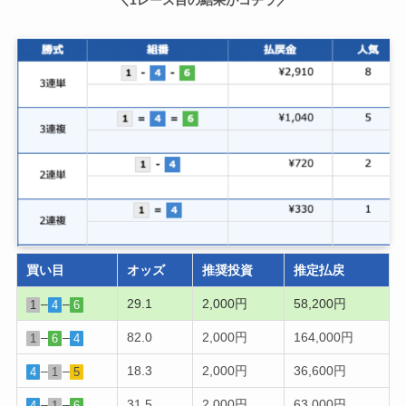
買い目
オッズ
推奨投資
推定払戻
–
–
29.1
2,000円
58,200円
1
4
6
–
–
82.0
2,000円
164,000円
1
6
4
–
–
18.3
2,000円
36,600円
4
1
5
–
–
31.5
2,000円
63,000円
4
1
6