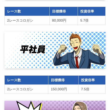
レース数
目標獲得
投資倍率
2レースコロガシ
80,000円
5.7倍
レース数
目標獲得
投資倍率
2レースコロガシ
150,000円
7.5倍