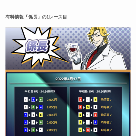
有料情報「係長」の1レース目