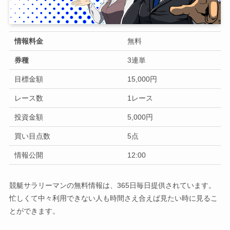
情報料金
無料
券種
3連単
目標金額
15,000円
レース数
1レース
投資金額
5,000円
買い目点数
5点
情報公開
12:00
競艇サラリーマンの無料情報は、365日毎日提供されています。
忙しくて中々利用できない人も時間さえ合えば見たい時に見るこ
とができます。