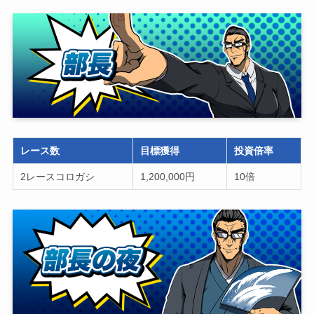
レース数
目標獲得
投資倍率
2レースコロガシ
1,200,000円
10倍