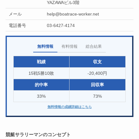
YAZAWAビル3階
メール
help@boatrace-worker.net
電話番号
03-6427-4174
無料情報
有料情報
総合結果
戦績
収支
15戦5勝10敗
-20,400円
的中率
回収率
33%
73%
無料情報の成績詳細はこちら
競艇サラリーマンのコンセプト