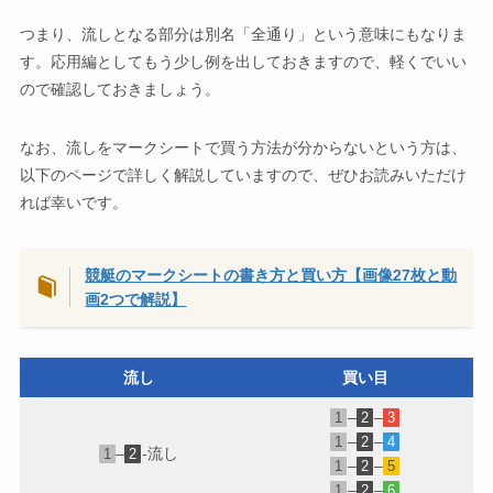
つまり、流しとなる部分は別名「全通り」という意味にもなりま
す。応用編としてもう少し例を出しておきますので、軽くでいい
ので確認しておきましょう。
なお、流しをマークシートで買う方法が分からないという方は、
以下のページで詳しく解説していますので、ぜひお読みいただけ
れば幸いです。
競艇のマークシートの書き方と買い方【画像27枚と動
画2つで解説】
流し
買い目
–
–
1
2
3
–
–
1
2
4
–
-流し
1
2
–
–
1
2
5
–
–
1
2
6