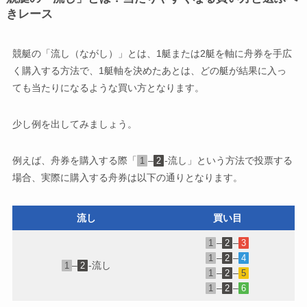
きレース
競艇の「流し（ながし）」とは、1艇または2艇を軸に舟券を手広
く購入する方法で、1艇軸を決めたあとは、どの艇が結果に入っ
ても当たりになるような買い方となります。
少し例を出してみましょう。
例えば、舟券を購入する際「
–
-流し」という方法で投票する
1
2
場合、実際に購入する舟券は以下の通りとなります。
流し
買い目
–
–
1
2
3
–
–
1
2
4
–
-流し
1
2
–
–
1
2
5
–
–
1
2
6