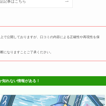
証記事はこちら
た上で公開しておりますが、口コミの内容による正確性や再現性を保
判断になりますことご了承ください。
しか知れない情報がある！