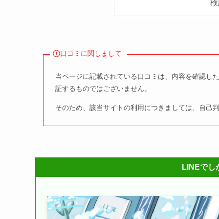
検
口コミに関しまして
当ページに記載されている口コミは、内容を確認し
証するものではございません。
そのため、該当サイトの利用につきましては、自己
LINEで