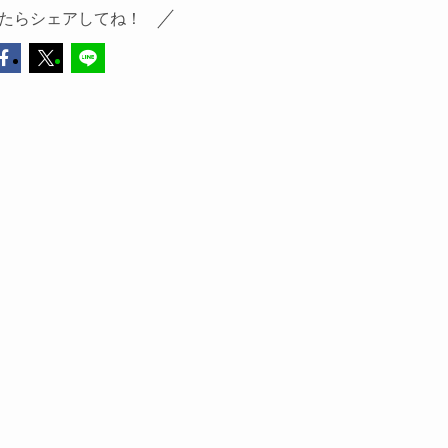
たらシェアしてね！