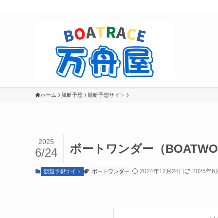
ホーム
競艇予想
競艇予想サイト
2025
ボートワンダー（BOATWO
6/24
2024年12月28日
2025年6
競艇予想サイト
ボートワンダー