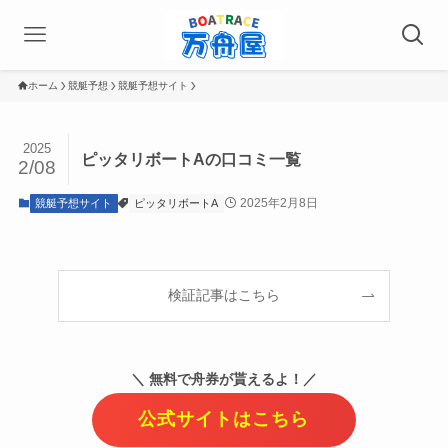
ホーム
競艇予想
競艇予想サイト
2025
ピッタリボートAの口コミ一覧
2/08
2025年2月8日
競艇予想サイト
ピッタリボートA
検証記事はこちら
＼ 無料で舟券が貰えるよ！／
公式サイトはこちら