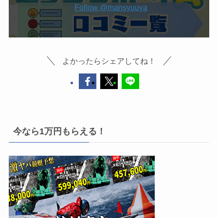
Follow @mansyuuya
よかったらシェアしてね！
今なら1万円もらえる！