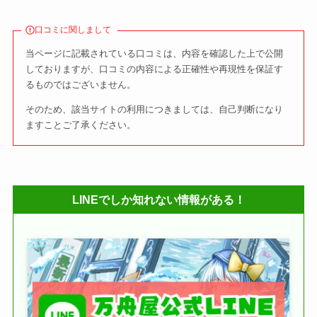
口コミに関しまして
当ページに記載されている口コミは、内容を確認した上で公開
しておりますが、口コミの内容による正確性や再現性を保証す
るものではございません。
そのため、該当サイトの利用につきましては、自己判断になり
ますことご了承ください。
LINEでしか知れない情報がある！