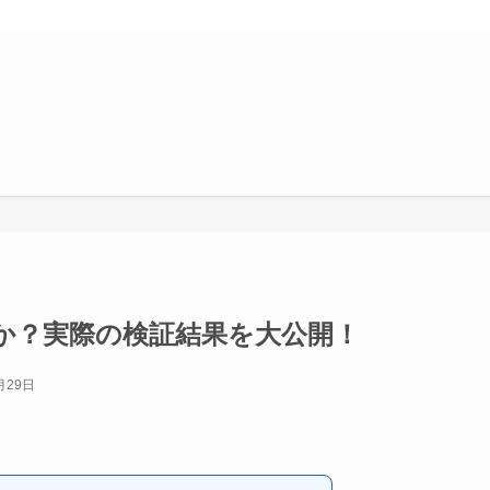
か？実際の検証結果を大公開！
月29日