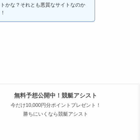
イトかな？それとも悪質なサイトなのか
す！
無料予想公開中！競艇アシスト
今だけ10,000円分ポイントプレゼント！
勝ちにいくなら競艇アシスト