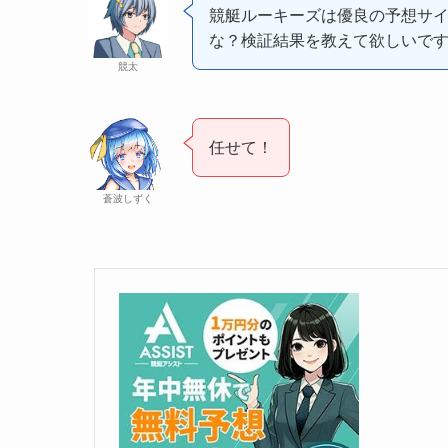
競艇ルーキーズは優良の予想サ
な？検証結果を教えて欲しいで
競太
任せて！
蒼波しずく