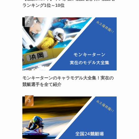
ランキング1位～10位
モンキーターンのキャラモデル大全集！実在の
競艇選手を全て紹介