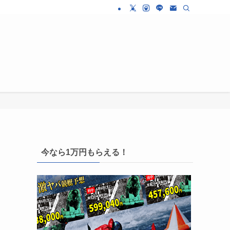
今なら1万円もらえる！