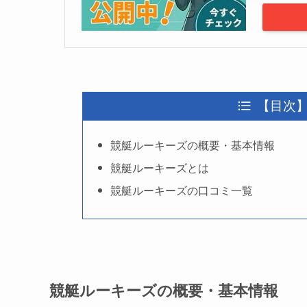
【目次
競艇ルーキーズの概要・基本情報
競艇ルーキーズとは
競艇ルーキーズの口コミ一覧
競艇ルーキーズの概要・基本情報