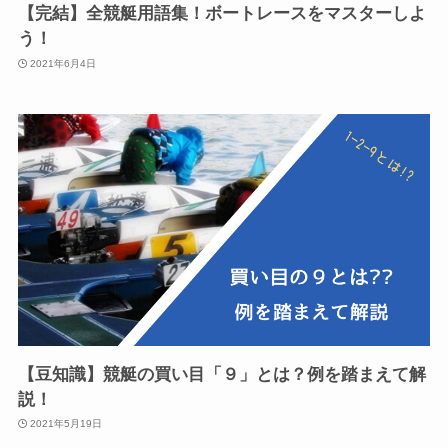
【完結】全競艇用語集！ボートレースをマスターしよ
う！
2021年6月4日
【豆知識】競艇の買い目「９」とは？例を踏まえて解
説！
2021年5月19日