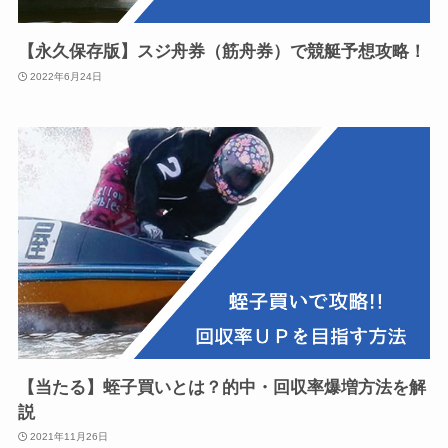
【永久保存版】スジ舟券（筋舟券）で競艇予想攻略！
2022年6月24日
【当たる】蛭子買いとは？的中・回収率爆増方法を解
説
2021年11月26日