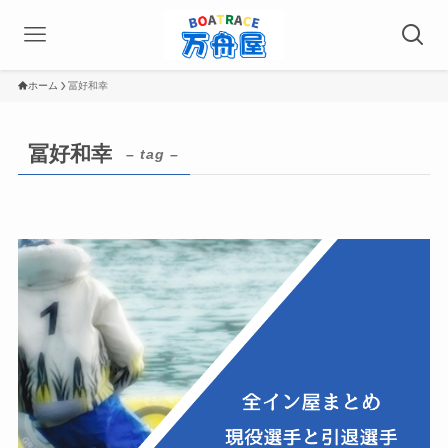
ホーム
冨好和幸
冨好和幸
– tag –