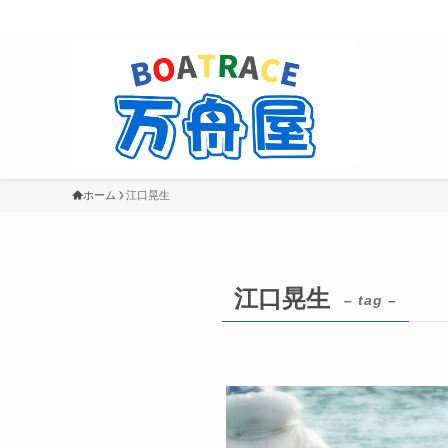
ホーム
江口晃生
江口晃生
– tag –