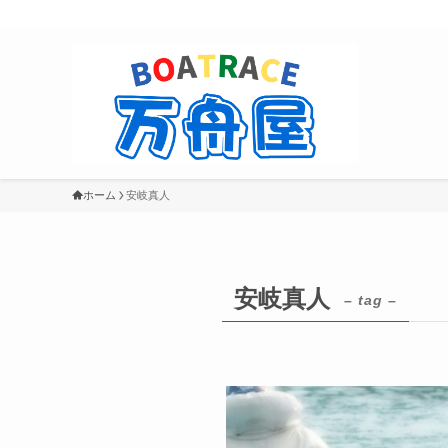
ホーム
安岐真人
安岐真人
– tag –